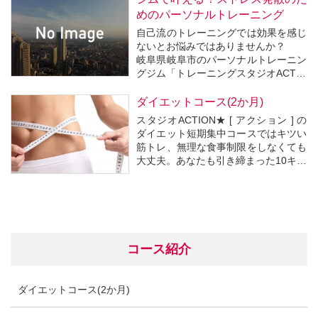
めのパーソナルトレーニング
自己流のトレーニングでは効果を感じ
ないとお悩みではありませんか？
岐阜県岐阜市のパーソナルトレーニン
グジム「トレーニングスタジオACTIO
N★ [アクション]」では、
あなたの目指す体に最適なパーソナル
ダイエットコース(2か月)
トレーニングを提供しています。
スタジオACTION★ [ アクション ] の
数多くの方々をみてきた経験豊富なト
ダイエット短期集中コースではキツい
レーナーが目標達成へと導いてい...
筋トレ、無理な食事制限をしなくても
大丈夫。あなたも引き締まった10キロ
減のカラダを作りませんか？
コース紹介
ダイエットコース(2か月)